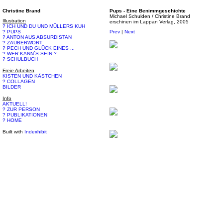
Christine Brand
Pups - Eine Benimmgeschichte
Michael Schulden / Christine Brand
Illustration
erschinen im Lappan Verlag, 2005
? ICH UND DU UND MÜLLERS KUH
? PUPS
Prev
|
Next
? ANTON AUS ABSURDISTAN
? ZAUBERWORT
? PECH UND GLÜCK EINES ...
? WER KANN´S SEIN ?
? SCHULBUCH
Freie Arbeiten
KISTEN UND KÄSTCHEN
? COLLAGEN
BILDER
Info
AKTUELL!
? ZUR PERSON
? PUBLIKATIONEN
? HOME
Built with
Indexhibit