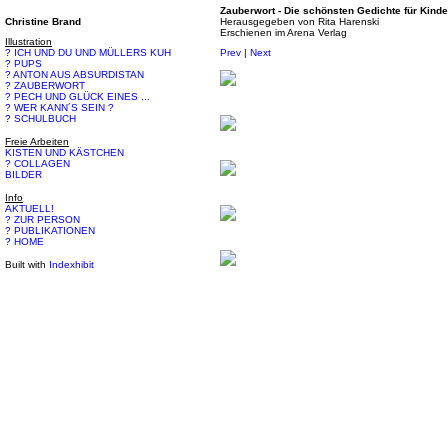
Zauberwort - Die schönsten Gedichte für Kinde
Christine Brand
Herausgegeben von Rita Harenski
Erschienen im Arena Verlag
Illustration
? ICH UND DU UND MÜLLERS KUH
Prev
|
Next
? PUPS
? ANTON AUS ABSURDISTAN
? ZAUBERWORT
? PECH UND GLÜCK EINES ...
? WER KANN´S SEIN ?
? SCHULBUCH
Freie Arbeiten
KISTEN UND KÄSTCHEN
? COLLAGEN
BILDER
Info
AKTUELL!
? ZUR PERSON
? PUBLIKATIONEN
? HOME
Built with
Indexhibit